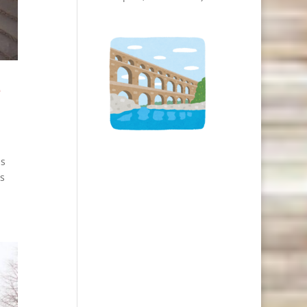
e
ns
s