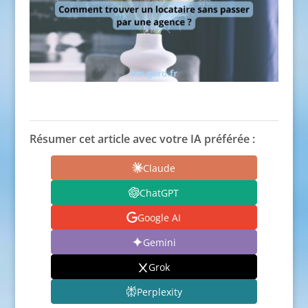
Résumer cet article avec votre IA préférée :
Claude
ChatGPT
Google AI
Gemini
Grok
Perplexity