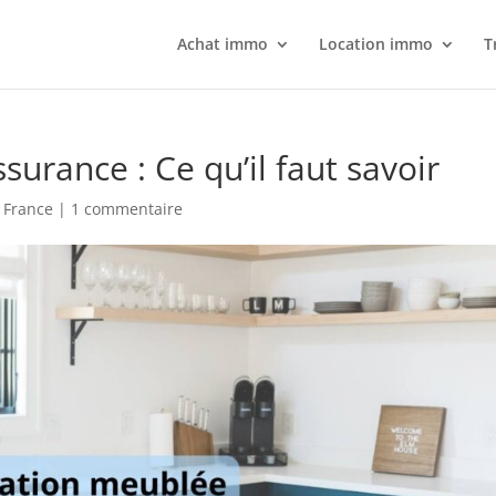
Achat immo
Location immo
T
urance : Ce qu’il faut savoir
 France
|
1 commentaire