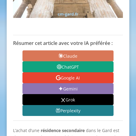
Résumer cet article avec votre IA préférée :
Claude
ChatGPT
Google AI
Gemini
Grok
Perplexity
L’achat d’une
résidence secondaire
dans le Gard est