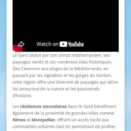
Le Gard séduit par son climat méditerranéen, ses
paysages variés et ses nombreux sites historiques.
Des Cévennes aux plages de la Méditerranée, en
passant par les vignobles et les gorges du Gardon,
cette région offre une diversité de paysages qui attire
les amoureux de la nature et les passionnés
d’histoire.
Les
résidences secondaires
dans le Gard bénéficient
également de la proximité de grandes villes comme
Nîmes
et
Montpellier
, offrant un accès facile aux
commodités urbaines tout en permettant de profiter