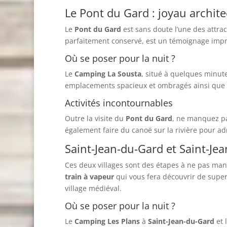
Le Pont du Gard : joyau archite
Le
Pont du Gard
est sans doute l’une des attra
parfaitement conservé, est un témoignage impre
Où se poser pour la nuit ?
Le
Camping La Sousta
, situé à quelques minu
emplacements spacieux et ombragés ainsi que t
Activités incontournables
Outre la visite du
Pont du Gard
, ne manquez pa
également faire du canoë sur la rivière pour a
Saint-Jean-du-Gard et Saint-Jea
Ces deux villages sont des étapes à ne pas man
train à vapeur
qui vous fera découvrir de supe
village médiéval.
Où se poser pour la nuit ?
Le
Camping Les Plans
à
Saint-Jean-du-Gard
et 