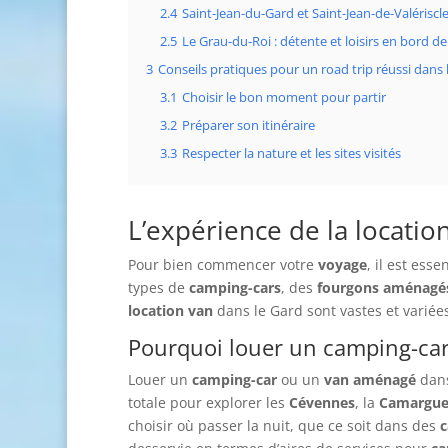
2.4
Saint-Jean-du-Gard et Saint-Jean-de-Valériscle
2.5
Le Grau-du-Roi : détente et loisirs en bord d
3
Conseils pratiques pour un road trip réussi dans 
3.1
Choisir le bon moment pour partir
3.2
Préparer son itinéraire
3.3
Respecter la nature et les sites visités
L’expérience de la locati
Pour bien commencer votre
voyage
, il est esse
types de
camping-cars
, des
fourgons aménagé
location van
dans le Gard sont vastes et variée
Pourquoi louer un camping-ca
Louer un
camping-car
ou un
van aménagé
dans
totale pour explorer les
Cévennes
, la
Camargu
choisir où passer la nuit, que ce soit dans des
c