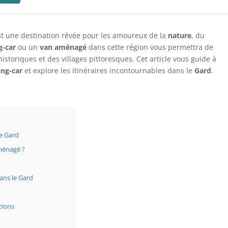
st une destination rêvée pour les amoureux de la
nature
, du
-car
ou un
van aménagé
dans cette région vous permettra de
storiques et des villages pittoresques. Cet article vous guide à
ng-car
et explore les itinéraires incontournables dans le
Gard
.
le Gard
ménagé ?
ans le Gard
tions