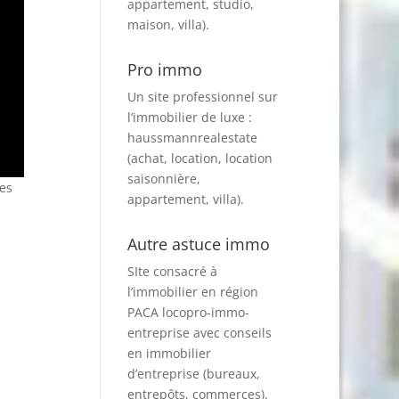
appartement, studio,
maison, villa).
Pro immo
Un site professionnel sur
l’immobilier de luxe :
haussmannrealestate
(achat, location, location
saisonnière,
res
appartement, villa).
Autre astuce immo
SIte consacré à
l’immobilier en région
PACA
locopro-immo-
entreprise
avec conseils
en immobilier
d’entreprise (bureaux,
entrepôts, commerces).