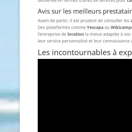
desservie en termes d’aires de services pour
ca
Avis sur les meilleurs prestatai
Avant de partir, il est prudent de consulter les
Des plateformes comme
Yescapa
ou
Wikicamp
l’entreprise de
location
la mieux adaptée à vos 
leur service personnalisé et leur connaissance 
Les incontournables à exp