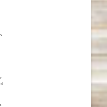
es
on
nt
s