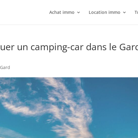
Achat immo
Location immo
T
ouer un camping-car dans le Gard
 Gard