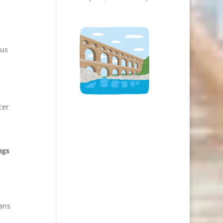
ous
cer
ngs
ans