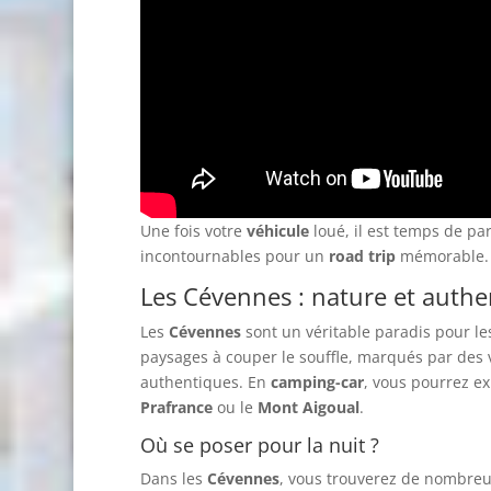
Une fois votre
véhicule
loué, il est temps de par
incontournables pour un
road trip
mémorable.
Les Cévennes : nature et authen
Les
Cévennes
sont un véritable paradis pour l
paysages à couper le souffle, marqués par des va
authentiques. En
camping-car
, vous pourrez e
Prafrance
ou le
Mont Aigoual
.
Où se poser pour la nuit ?
Dans les
Cévennes
, vous trouverez de nombre