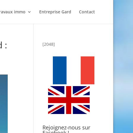
ravaux immo
Entreprise Gard
Contact
 :
[2048]
Rejoignez-nous sur
Facebook !