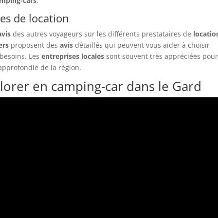
mping-cars
.
res de location
avis
des autres voyageurs sur les différents prestataires de
locatio
ers
proposent des
avis
détaillés qui peuvent vous aider à choisir
besoins. Les
entreprises locales
sont souvent très appréciées pour
approfondie de la région.
lorer en camping-car dans le Gard