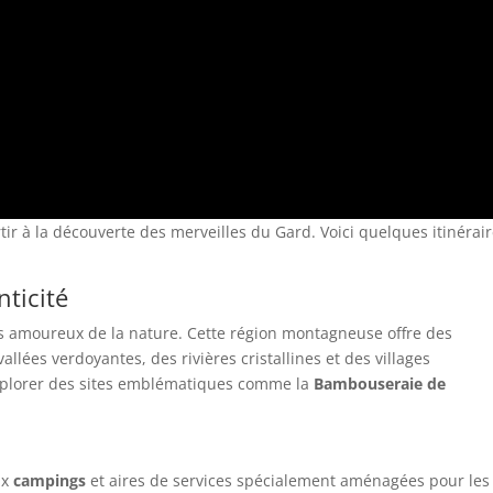
tir à la découverte des merveilles du Gard. Voici quelques itinérai
ticité
es amoureux de la nature. Cette région montagneuse offre des
llées verdoyantes, des rivières cristallines et des villages
xplorer des sites emblématiques comme la
Bambouseraie de
ux
campings
et aires de services spécialement aménagées pour les