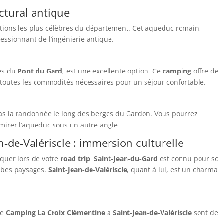
ctural antique
ctions les plus célèbres du département. Cet aqueduc romain,
ssionnant de l’ingénierie antique.
tes du
Pont du Gard
, est une excellente option. Ce
camping
offre d
outes les commodités nécessaires pour un séjour confortable.
s la randonnée le long des berges du Gardon. Vous pourrez
dmirer l’aqueduc sous un autre angle.
n-de-Valériscle : immersion culturelle
quer lors de votre
road trip
.
Saint-Jean-du-Gard
est connu pour s
rbes paysages.
Saint-Jean-de-Valériscle
, quant à lui, est un charma
le
Camping La Croix Clémentine
à
Saint-Jean-de-Valériscle
sont de