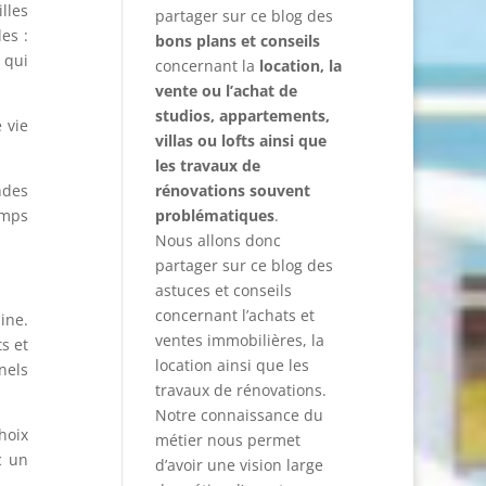
lles
partager sur ce blog des
es :
bons plans et conseils
 qui
concernant la
location, la
vente ou l’achat de
studios, appartements,
 vie
villas ou lofts ainsi que
les travaux de
ndes
rénovations souvent
emps
problématiques
.
Nous allons donc
partager sur ce blog des
astuces et conseils
concernant l’achats et
ine.
ventes immobilières, la
s et
location ainsi que les
nels
travaux de rénovations.
Notre connaissance du
hoix
métier nous permet
c un
d’avoir une vision large