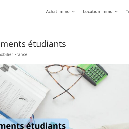
Achat immo
Location immo
T
ements étudiants
obilier France