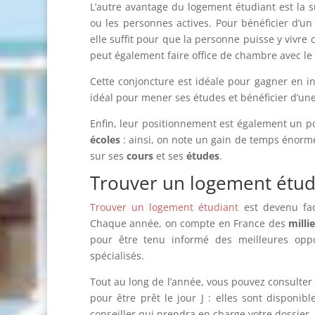
L’autre avantage du logement étudiant est la s
ou les personnes actives. Pour bénéficier d’un 
elle suffit pour que la personne puisse y vivre
peut également faire office de chambre avec le
Cette conjoncture est idéale pour gagner en i
idéal pour mener ses études et bénéficier d’une
Enfin, leur positionnement est également un po
écoles
: ainsi, on note un gain de temps énorme
sur ses
cours
et ses
études
.
Trouver un logement étudi
Trouver un logement étudiant
est devenu fac
Chaque année, on compte en France des
milli
pour être tenu informé des meilleures oppor
spécialisés.
Tout au long de l’année, vous pouvez consulter
pour être prêt le jour J : elles sont disponibl
conseiller qui prendra en charge votre dossier.